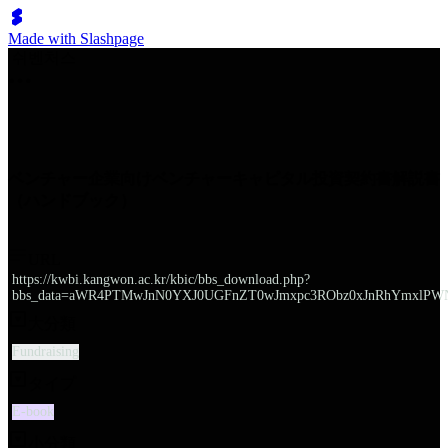
Made with Slashpage
쉬벤처스
ベンチャー企業向けベンチャーキャピタル投資契約書解説書
（ハンドブック）
URL
https://kwbi.kangwon.ac.kr/kbic/bbs_download.php?
bbs_data=aWR4PTMwJnN0YXJ0UGFnZT0wJmxpc3RObz0xJnRhYmxlPW
大分類
Fundraising
タイプ
E-book
小分類