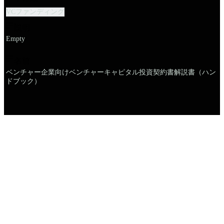
VCファンディング
説明
Empty
名前
ベンチャー企業向けベンチャーキャピタル投資契約書解説書（ハン
ドブック）