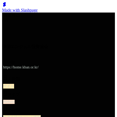
Made with Slashpage
쉬벤처스
韓国エンジェル投資協会
URL
https://home.kban.or.kr/
大分類
サイト
タイプ
Website
小分類