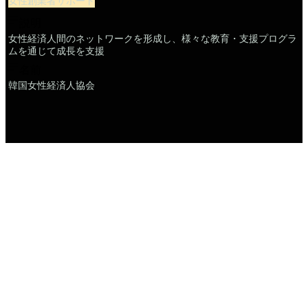
女性創業者サポート
説明
女性経済人間のネットワークを形成し、様々な教育・支援プログラ
ムを通じて成長を支援
名前
韓国女性経済人協会