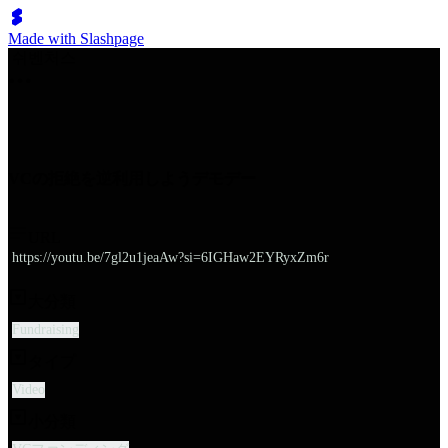
Made with Slashpage
쉬벤처스
VCの拒絶を逆利用しようデモデー
URL
https://youtu.be/7gl2u1jeaAw?si=6IGHaw2EYRyxZm6r
大分類
Fundraising
タイプ
Video
小分類