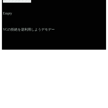
VCファンディング
説明
Empty
名前
VCの拒絶を逆利用しようデモデー