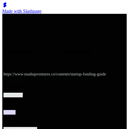
Made with Slashpage
쉬벤처스
VCが知らせるスタートアップ投資誘致戦略
URL
https://www.mashupventures.co/contents/startup-funding-guide
大分類
Fundraising
タイプ
E-book
小分類