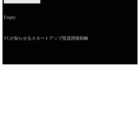
VCファンディング
説明
Empty
名前
VCが知らせるスタートアップ投資誘致戦略