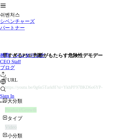
쉬벤처스
シベンチャーズ
パートナー
教育・メンタリング
早すぎるPMF判断がもたらす危険性デモデー
CEO Staff
ブログ
URL
https://youtu.be/0g6n5Tark8I?si=YkhPF97BKD6o6YP-
Sign In
大分類
Product/Growth
タイプ
Video
小分類