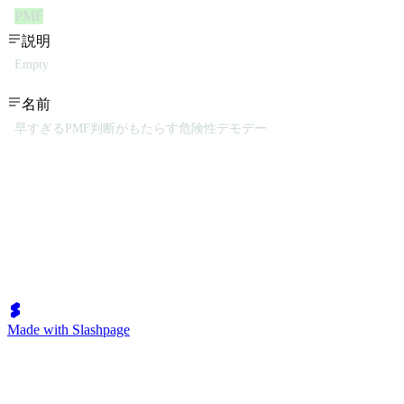
PMF
説明
Empty
名前
早すぎるPMF判断がもたらす危険性デモデー
Made with Slashpage