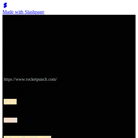
Made with Slashpage
쉬벤처스
ロケットパンチ
URL
https://www.rocketpunch.com/
大分類
サイト
タイプ
Website
小分類