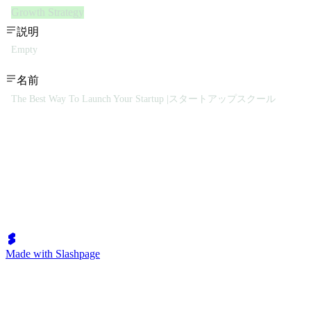
Growth Strategy
説明
Empty
名前
The Best Way To Launch Your Startup |スタートアップスクール
Made with Slashpage