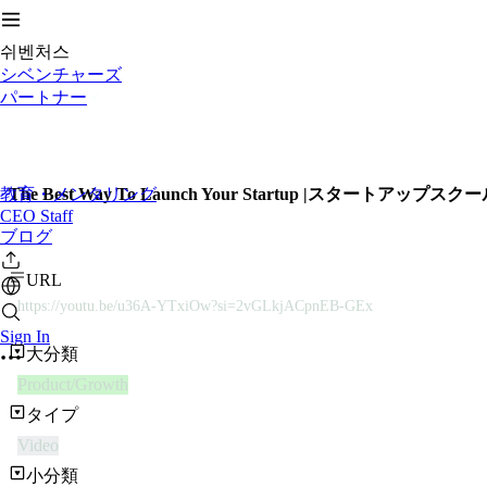
쉬벤처스
シベンチャーズ
パートナー
教育・メンタリング
The Best Way To Launch Your Startup |スタートアップスク
CEO Staff
ブログ
URL
https://youtu.be/u36A-YTxiOw?si=2vGLkjACpnEB-GEx
Sign In
大分類
Product/Growth
タイプ
Video
小分類