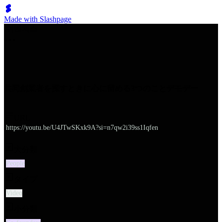
Made with Slashpage
쉬벤처스
共同創業者を探すときに心に留める3つのことデモデー
URL
https://youtu.be/U4JTwSKxk9A?si=n7qw2i39ss1Iqfen
大分類
People
タイプ
Video
小分類