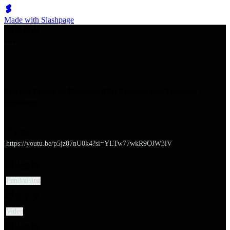
Made with Slashpage
쉬벤처스
Startup Financial Modeling 101: Tutorial and Template |
Slidebean
URL
https://youtu.be/p5jz07nU0k4?si=YLTw77wkR9OJW3lV
大分類
Fundraising
タイプ
Video
小分類