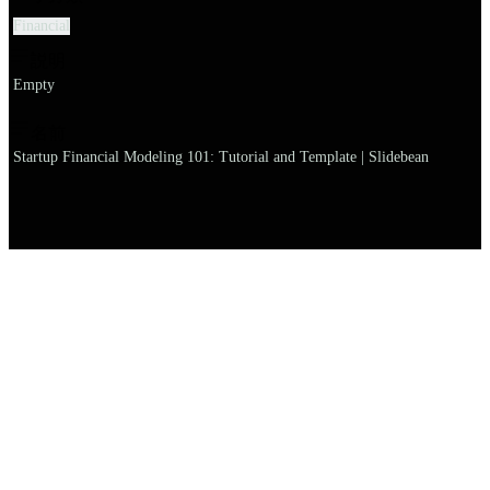
Financial
説明
Empty
名前
Startup Financial Modeling 101: Tutorial and Template | Slidebean