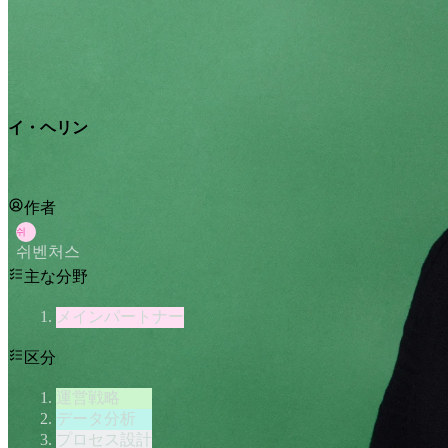
イ・ヘリン
作者
쉬
쉬벤처스
主な分野
メインパートナー
区分
運営戦略
データ分析
プロセス設計