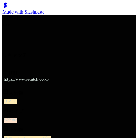
Made with Slashpage
쉬벤처스
リキャッチ
URL
https://www.recatch.cc/ko
大分類
サイト
タイプ
Website
小分類