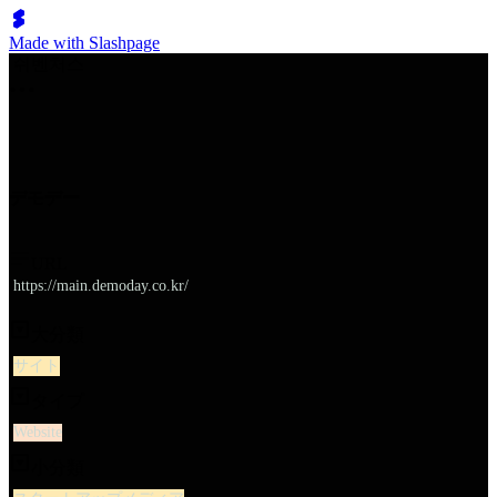
Made with Slashpage
쉬벤처스
デモデー
URL
https://main.demoday.co.kr/
大分類
サイト
タイプ
Website
小分類