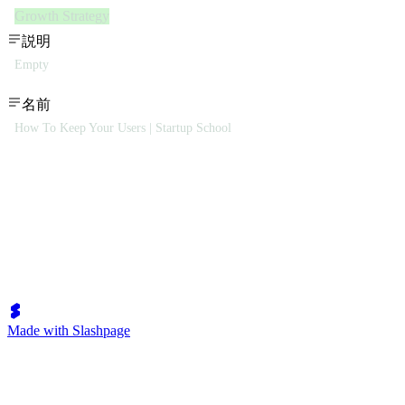
Growth Strategy
説明
Empty
名前
How To Keep Your Users | Startup School
Made with Slashpage