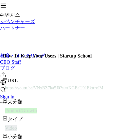
쉬벤처스
シベンチャーズ
パートナー
教育・メンタリング
How To Keep Your Users | Startup School
CEO Staff
ブログ
URL
https://youtu.be/VNxBZ7ka5J0?si=tKGEaU91EkttreJM
Sign In
大分類
Product/Growth
タイプ
Video
小分類