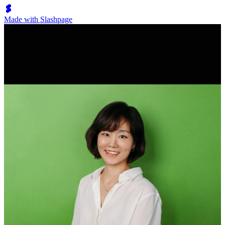
Made with Slashpage
쉬벤처스