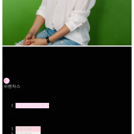
ハイス
作者
쉬
쉬벤처스
主な分野
メインパートナー
区分
事業戦略