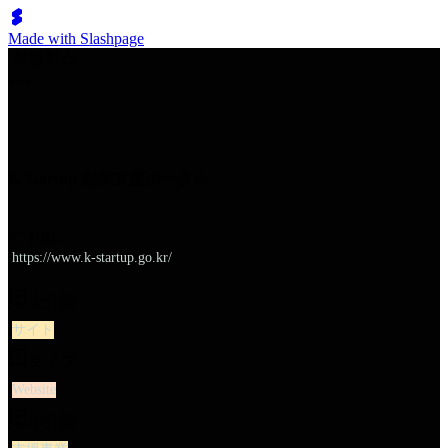
Made with Slashpage
쉬벤처스
K-Startup 創業支援ポータル
URL
https://www.k-startup.go.kr/
大分類
サイト
タイプ
Website
小分類