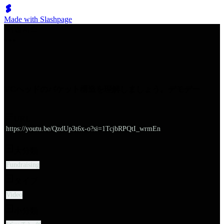
Made with Slashpage
쉬벤처스
VCヘッドのバケット構造を理解しましょう。デモデー
URL
https://youtu.be/QzdUp3t6x-o?si=1TcjbRPQtI_wrmEn
大分類
Fundraising
タイプ
Video
小分類