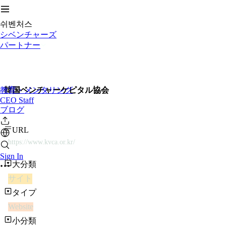
쉬벤처스
シベンチャーズ
パートナー
教育・メンタリング
韓国ベンチャーケピタル協会
CEO Staff
ブログ
URL
https://www.kvca.or.kr/
Sign In
大分類
サイト
タイプ
Website
小分類