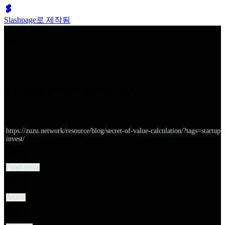
Slashpage로 제작됨
쉬벤처스
초기 스타트업 기업가치평가의 비밀
URL
https://zuzu.network/resource/blog/secret-of-value-calculation/?tags=startup-
invest/
대분류
Fundraising
유형
Article
소분류