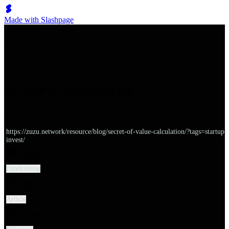
Made with Slashpage
쉬벤처스
초기 스타트업 기업가치평가의 비밀
URL
https://zuzu.network/resource/blog/secret-of-value-calculation/?tags=startup-
invest/
대분류
Fundraising
유형
Article
소분류