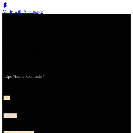
Made with Slashpage
쉬벤처스
한국엔젤투자협회
URL
https://home.kban.or.kr/
대분류
Site
유형
Website
소분류