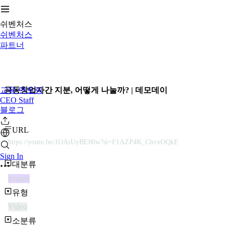
쉬벤처스
쉬벤처스
파트너
교육·멘토링
공동창업자간 지분, 어떻게 나눌까? | 데모데이
CEO Staff
블로그
URL
https://youtu.be/1OAsUyBE80w?si=F1AZP4K_ChvxOQkE
Sign In
대분류
People
유형
Video
소분류