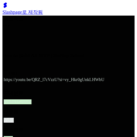
Slashpage로 제작됨
쉬벤처스
How to Build An MVP | Startup School
URL
https://youtu.be/QRZ_l7cVzzU?si=vy_Hkr0gUnkLHWbU
대분류
Product/Growth
유형
Video
소분류