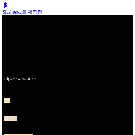
Slashpage로 제작됨
쉬벤처스
한국여성경제인협회
URL
https://kwbiz.or.kr/
대분류
Site
유형
Website
소분류