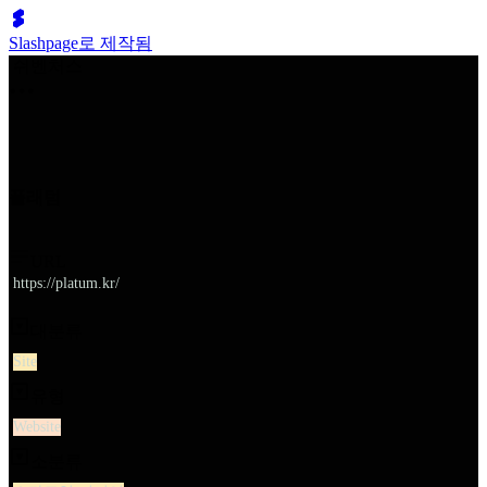
Slashpage로 제작됨
쉬벤처스
플래텀
URL
https://platum.kr/
대분류
Site
유형
Website
소분류