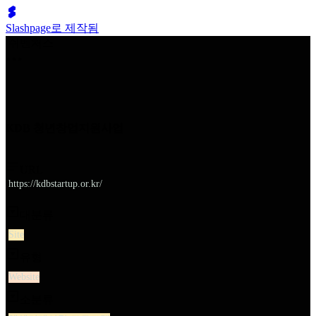
Slashpage로 제작됨
쉬벤처스
KDB 청년창업지원사업
URL
https://kdbstartup.or.kr/
대분류
Site
유형
Website
소분류