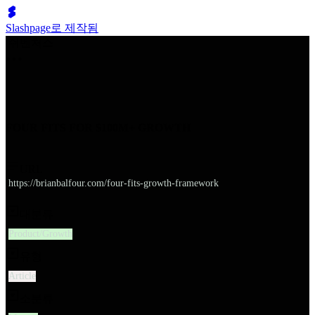
Slashpage로 제작됨
쉬벤처스
FOUR FITS FOR $100M+ GROWTH
URL
https://brianbalfour.com/four-fits-growth-framework
대분류
Product/Growth
유형
Article
소분류