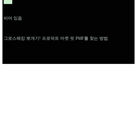
PMF
설명
비어 있음
이름
그로스해킹 뽀개기! 프로덕트 마켓 핏 PMF를 찾는 방법