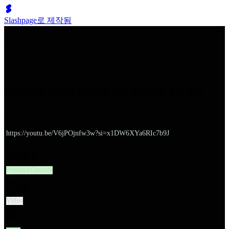
Slashpage로 제작됨
쉬벤처스
그로스해킹 뽀개기! 프로덕트 마켓 핏 PMF를 찾는 방법
URL
https://youtu.be/V6jPOjnfw3w?si=x1DW6XYa6RIc7b9J
대분류
Product/Growth
유형
Video
소분류