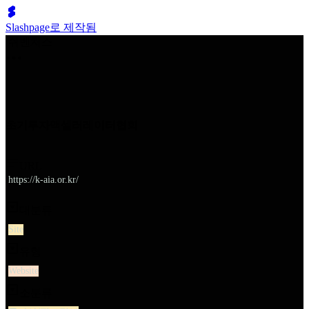
Slashpage로 제작됨
쉬벤처스
초기투자액셀러레이터협회
URL
https://k-aia.or.kr/
대분류
Site
유형
Website
소분류