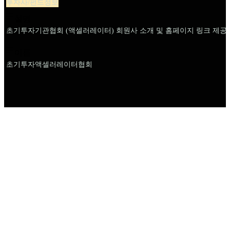
투자사/펀드정보
설명
초기투자기관협회 (액셀러레이터) 회원사 소개 및 홈페이지 링크 제공
이름
초기투자액셀러레이터협회