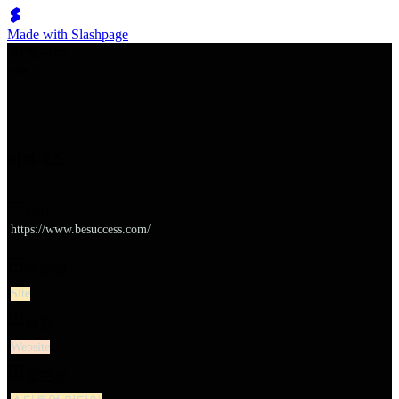
Made with Slashpage
쉬벤처스
비석세스
URL
https://www.besuccess.com/
대분류
Site
유형
Website
소분류