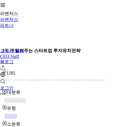
쉬벤처스
쉬벤처스
파트너
교육·멘토링
VC가 알려주는 스타트업 투자유치전략
CEO Staff
블로그
URL
https://www.mashupventures.co/contents/startup-funding-guide
로그인
대분류
Fundraising
유형
e-book
소분류