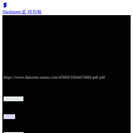
Slashpage로 제작됨
쉬벤처스
투자유치를 앞둔 창업자를 위한 투자계약서 가이드북
URL
https://www.datocms-assets.com/45669/1664415684-pdf.pdf
대분류
Fundraising
유형
e-book
소분류