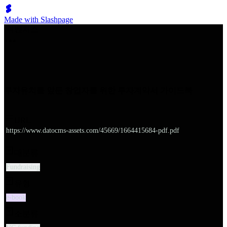
Made with Slashpage
쉬벤처스
투자유치를 앞둔 창업자를 위한 투자계약서 가이드북
URL
https://www.datocms-assets.com/45669/1664415684-pdf.pdf
대분류
Fundraising
유형
e-book
소분류