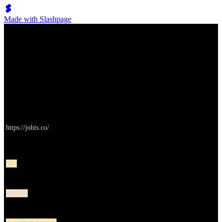
Made with Slashpage
쉬벤처스
자비스
URL
https://jobis.co/
대분류
Site
유형
Website
소분류