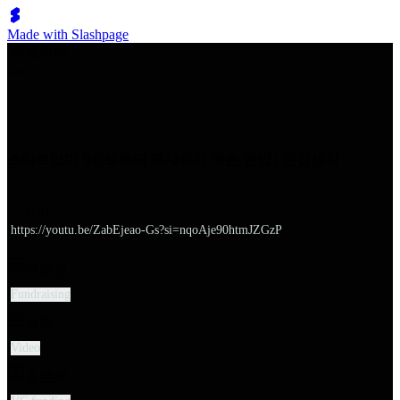
Made with Slashpage
쉬벤처스
스타트업이 VC로부터 투자유치 하는 방법 | 존잡생각
URL
https://youtu.be/ZabEjeao-Gs?si=nqoAje90htmJZGzP
대분류
Fundraising
유형
Video
소분류