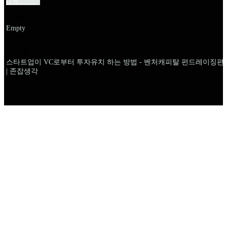
VC funding
설명
Empty
이름
스타트업이 VC로부터 투자유치 하는 방법 - 벤처캐피탈 펀드레이징편
| 존잡생각