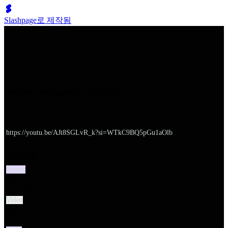
Slashpage로 제작됨
쉬벤처스
Hire slow, fire quickly | 데모데이
URL
https://youtu.be/AJt8SGLvR_k?si=WTkC9BQ5pGu1aOlb
대분류
People
유형
Video
소분류