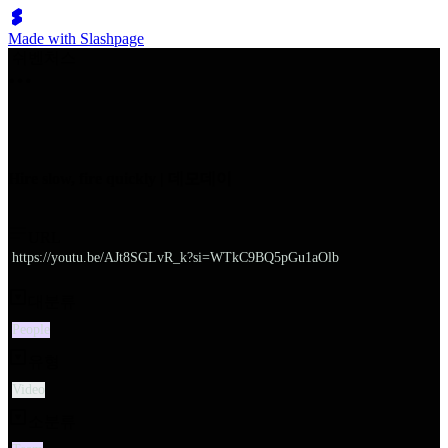
Made with Slashpage
쉬벤처스
Hire slow, fire quickly | 데모데이
URL
https://youtu.be/AJt8SGLvR_k?si=WTkC9BQ5pGu1aOlb
대분류
People
유형
Video
소분류