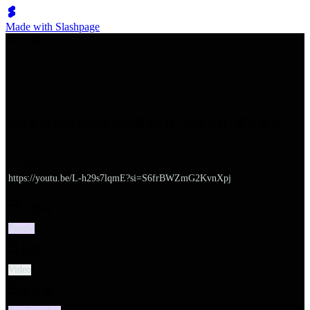
Made with Slashpage
쉬벤처스
스타트업 창업자로서 사막을 건너는 마음가짐 | 존잡생각
URL
https://youtu.be/L-h29s7lqmE?si=S6frBWZmG2KvnXpj
대분류
People
유형
Video
소분류