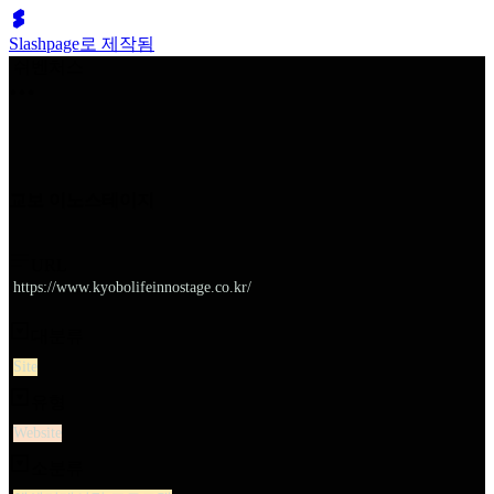
Slashpage로 제작됨
쉬벤처스
교보 이노스테이지
URL
https://www.kyobolifeinnostage.co.kr/
대분류
Site
유형
Website
소분류