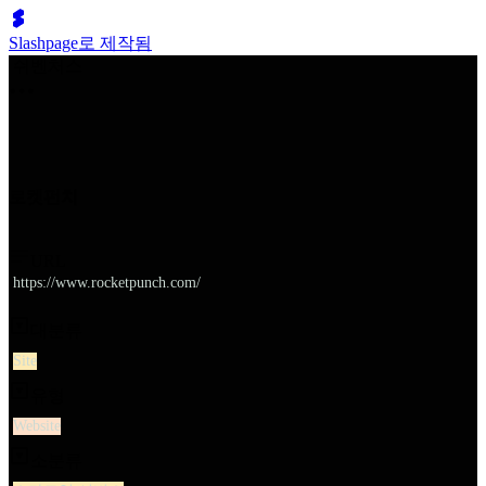
Slashpage로 제작됨
쉬벤처스
로켓펀치
URL
https://www.rocketpunch.com/
대분류
Site
유형
Website
소분류