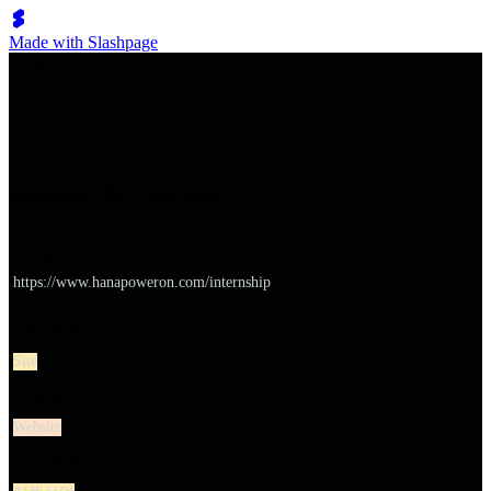
Made with Slashpage
쉬벤처스
하나파워온 혁신기업인턴십
URL
https://www.hanapoweron.com/internship
대분류
Site
유형
Website
소분류