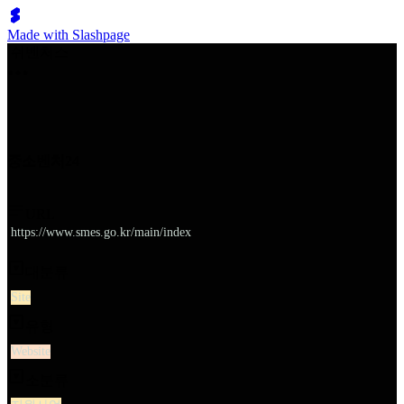
Made with Slashpage
쉬벤처스
중소벤처24
URL
https://www.smes.go.kr/main/index
대분류
Site
유형
Website
소분류