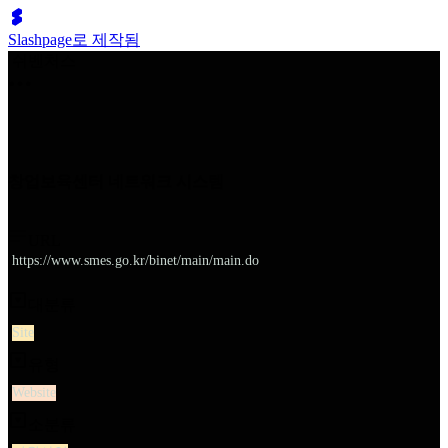
Slashpage로 제작됨
쉬벤처스
창업보육센터 네트워크 시스템
URL
https://www.smes.go.kr/binet/main/main.do
대분류
Site
유형
Website
소분류