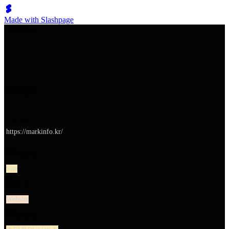
Made with Slashpage
쉬벤처스
마크인포
URL
https://markinfo.kr/
대분류
Site
유형
Website
소분류