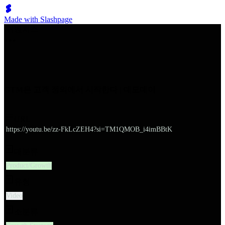
Made with Slashpage
쉬벤처스
GTM은 고객 정의에서 시작한다 | 데모데이
URL
https://youtu.be/zz-FkLcZEH4?si=TM1QMOB_i4imBBtK
대분류
Product/Growth
유형
Video
소분류