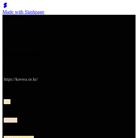
Made with Slashpage
쉬벤처스
한국여성벤처협회
URL
https://kovwa.or.kr/
대분류
Site
유형
Website
소분류