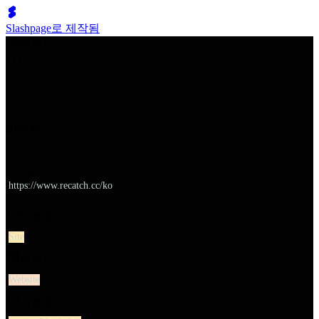
Slashpage로 제작됨
쉬벤처스
리캐치
URL
https://www.recatch.cc/ko
대분류
Site
유형
Website
소분류