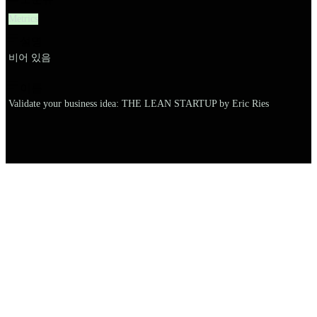
Metrics
설명
비어 있음
이름
Validate your business idea: THE LEAN STARTUP by Eric Ries