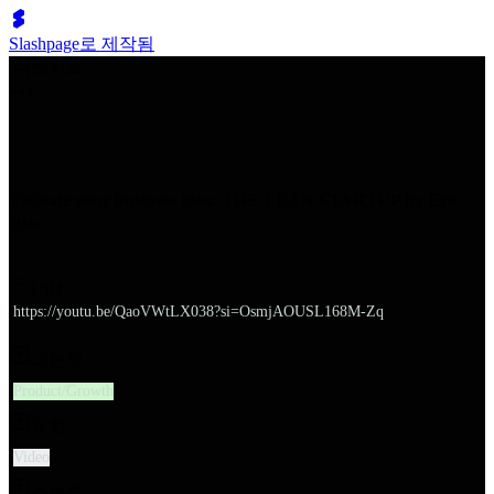
Slashpage로 제작됨
쉬벤처스
Validate your business idea: THE LEAN STARTUP by Eric
Ries
URL
https://youtu.be/QaoVWtLX038?si=OsmjAOUSL168M-Zq
대분류
Product/Growth
유형
Video
소분류