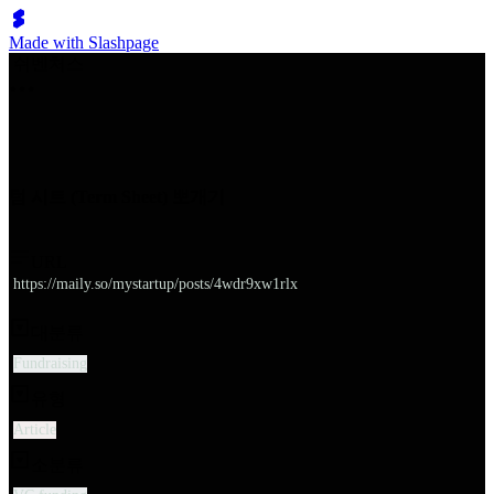
Made with Slashpage
쉬벤처스
텀 시트 (Term Sheet) 뽀개기
URL
https://maily.so/mystartup/posts/4wdr9xw1rlx
대분류
Fundraising
유형
Article
소분류