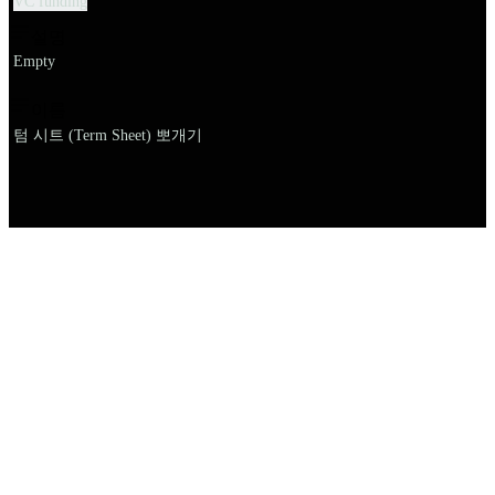
VC funding
설명
Empty
이름
텀 시트 (Term Sheet) 뽀개기