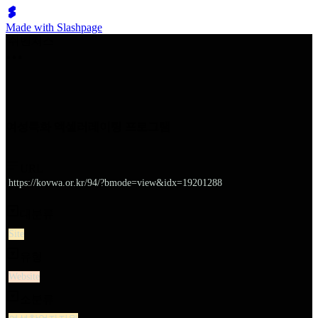
Made with Slashpage
쉬벤처스
여성특화 액셀러레이팅 프로그램
URL
https://kovwa.or.kr/94/?bmode=view&idx=19201288
대분류
Site
유형
Website
소분류